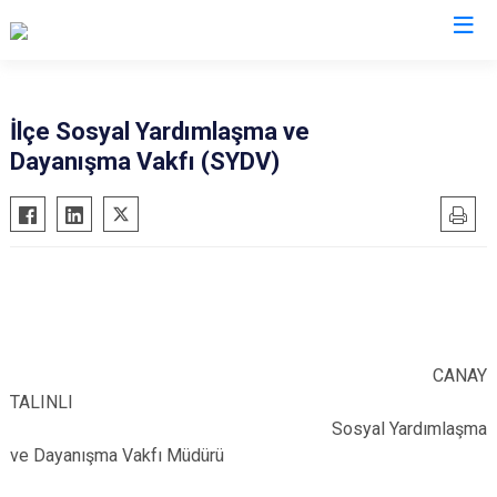
Kars
İlçe Sosyal Yardımlaşma ve
Dayanışma Vakfı (SYDV)
Akyaka
Arpaçay
Digor
Kağızman
Sarıkamış
Selim
CANAY
Susuz
TALINLI
Sosyal Yardımlaşma
ve Dayanışma Vakfı Müdürü