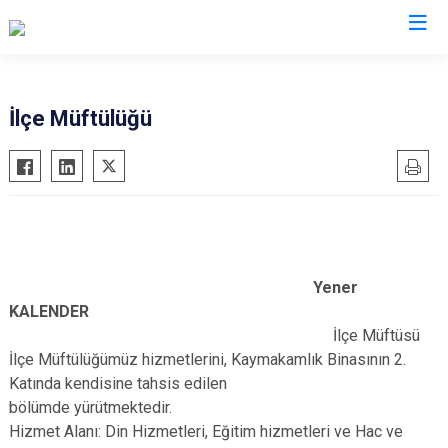
Kars
İlçe Müftülüğü
Akyaka
Arpaçay
Digor
Kağızman
Sarıkamış
Yener
KALENDER
Selim
İlçe Müftüsü
Susuz
İlçe Müftülüğümüz hizmetlerini, Kaymakamlık Binasının 2.
Katında kendisine tahsis edilen
bölümde yürütmektedir.
Hizmet Alanı: Din Hizmetleri, Eğitim hizmetleri ve Hac ve