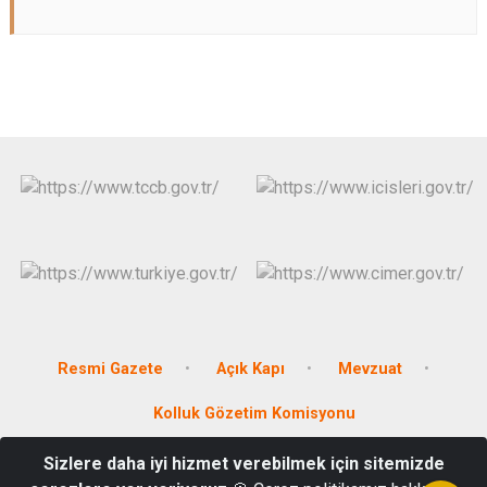
Resmi Gazete
Açık Kapı
Mevzuat
Kolluk Gözetim Komisyonu
Sizlere daha iyi hizmet verebilmek için sitemizde
T.C. AKYAKA KAYMAKAMLIĞI